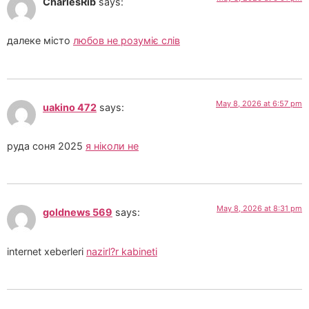
CharlesRib
says:
далеке місто
любов не розуміє слів
May 8, 2026 at 6:57 pm
uakino 472
says:
руда соня 2025
я ніколи не
May 8, 2026 at 8:31 pm
goldnews 569
says:
internet xeberleri
nazirl?r kabineti