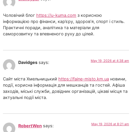
Чоловічий блог
https://u-kuma.com
з корисною
інформацією про фінанси, кар’єру, здоров’я, спорт і стиль.
Практичні поради, аналітика та матеріали для
саморозвитку та впевненого руху до цілей.
May 19, 2026 at 4:38 am
Davidges
says:
Сайт міста Хмельницький
https://faine-misto.km.ua
новини,
події, корисна інформація для мешканців та гостей. Афіша
заходів, міські служби, довідник організацій, цікаві місця та
актуальні події міста.
May 19, 2026 at 8:21 am
RobertWen
says: