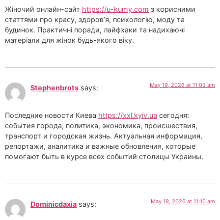
Жіночий онлайн-сайт
https://u-kumy.com
з корисними
статтями про красу, здоров’я, психологію, моду та
будинок. Практичні поради, лайфхаки та надихаючі
матеріали для жінок будь-якого віку.
May 19, 2026 at 11:03 am
Stephenbrots
says:
Последние новости Киева
https://xxl.kyiv.ua
сегодня:
события города, политика, экономика, происшествия,
транспорт и городская жизнь. Актуальная информация,
репортажи, аналитика и важные обновления, которые
помогают быть в курсе всех событий столицы Украины.
May 19, 2026 at 11:10 am
Dominicdaxia
says: