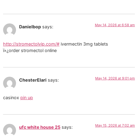
May 14, 2026 at 6:58 am
Danielbop
says:
http://stromectolvip.com/#
ivermectin 3mg tablets
ï»¿order stromectol online
May 14, 2026 at 9:01 pm
ChesterElari
says:
casinox
pin up
May 15, 2026 at 7:02 am
ufc white house 25
says: