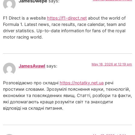
JamesDwepe
says:
F1 Direct is a website
https://f1-direct.net
about the world of
Formula 1. Latest news, race results, race calendar, team and
driver statistics. Up-to-date information for fans of the royal
motor racing world.
May 18, 2026 at 12:19 pm
JamesAvawl
says:
Розповідаємо про складні
https://notatky.net.ua
речі
простими словами. Зрозумілі пояснення науки, технологій,
економіки та повсякденних явищ. Статті, розбори та факти,
які допомагають краще розуміти світ та знаходити
відповіді на складні питання.