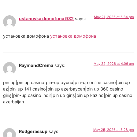
May 21, 2026 at 5:34 pm
ustanovka domofona 932
says:
установка домофона
установка домофона
May 22, 2026 at 4:06 am
RaymondCrema
says:
pin up|pin up casino|pin-up oyunu|pin-up online casino|pin up
az|pin-up 141 casino|pin up azerbaycan|pin up 360 casino
giriş|pin-up casino indir|pin up giriş|pin up kazino|pin up casino
azerbaijan
May 25, 2026 at 8:28 pm
Rodgerassup
says: