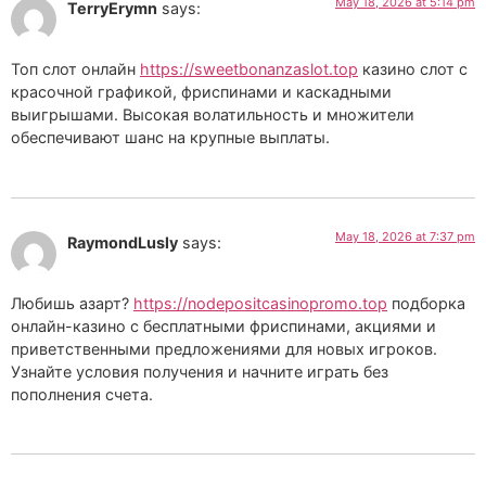
May 18, 2026 at 5:14 pm
TerryErymn
says:
Топ слот онлайн
https://sweetbonanzaslot.top
казино слот с
красочной графикой, фриспинами и каскадными
выигрышами. Высокая волатильность и множители
обеспечивают шанс на крупные выплаты.
May 18, 2026 at 7:37 pm
RaymondLusly
says:
Любишь азарт?
https://nodepositcasinopromo.top
подборка
онлайн-казино с бесплатными фриспинами, акциями и
приветственными предложениями для новых игроков.
Узнайте условия получения и начните играть без
пополнения счета.