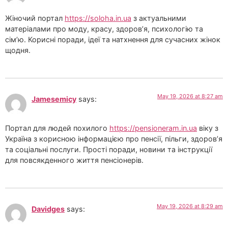
Жіночий портал
https://soloha.in.ua
з актуальними
матеріалами про моду, красу, здоров’я, психологію та
сім’ю. Корисні поради, ідеї та натхнення для сучасних жінок
щодня.
May 19, 2026 at 8:27 am
Jamesemicy
says:
Портал для людей похилого
https://pensioneram.in.ua
віку з
Україна з корисною інформацією про пенсії, пільги, здоров’я
та соціальні послуги. Прості поради, новини та інструкції
для повсякденного життя пенсіонерів.
May 19, 2026 at 8:29 am
Davidges
says: