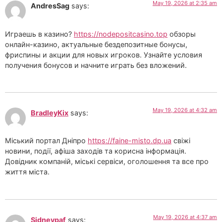
May 19, 2026 at 2:35 am
AndresSag
says:
Играешь в казино?
https://nodepositcasino.top
обзоры
онлайн-казино, актуальные бездепозитные бонусы,
фриспины и акции для новых игроков. Узнайте условия
получения бонусов и начните играть без вложений.
May 19, 2026 at 4:32 am
BradleyKix
says:
Міський портал Дніпро
https://faine-misto.dp.ua
свіжі
новини, події, афіша заходів та корисна інформація.
Довідник компаній, міські сервіси, оголошення та все про
життя міста.
May 19, 2026 at 4:37 am
Sidneypaf
says: